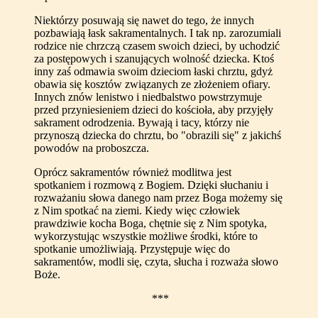
Niektórzy posuwają się nawet do tego, że innych
pozbawiają łask sakramentalnych. I tak np. zarozumiali
rodzice nie chrzczą czasem swoich dzieci, by uchodzić
za postępowych i szanujących wolność dziecka. Ktoś
inny zaś odmawia swoim dzieciom łaski chrztu, gdyż
obawia się kosztów związanych ze złożeniem ofiary.
Innych znów lenistwo i niedbalstwo powstrzymuje
przed przyniesieniem dzieci do kościoła, aby przyjęły
sakrament odrodzenia. Bywają i tacy, którzy nie
przynoszą dziecka do chrztu, bo "obrazili się" z jakichś
powodów na proboszcza.
Oprócz sakramentów również modlitwa jest
spotkaniem i rozmową z Bogiem. Dzięki słuchaniu i
rozważaniu słowa danego nam przez Boga możemy się
z Nim spotkać na ziemi. Kiedy więc człowiek
prawdziwie kocha Boga, chętnie się z Nim spotyka,
wykorzystując wszystkie możliwe środki, które to
spotkanie umożliwiają. Przystępuje więc do
sakramentów, modli się, czyta, słucha i rozważa słowo
Boże.
***