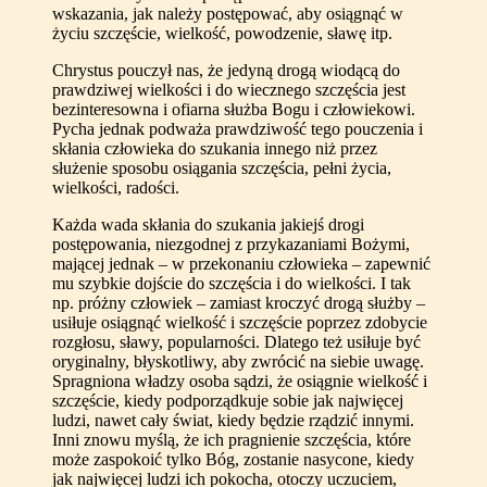
wskazania, jak należy postępować, aby osiągnąć w
życiu szczęście, wielkość, powodzenie, sławę itp.
Chrystus pouczył nas, że jedyną drogą wiodącą do
prawdziwej wielkości i do wiecznego szczęścia jest
bezinteresowna i ofiarna służba Bogu i człowiekowi.
Pycha jednak podważa prawdziwość tego pouczenia i
skłania człowieka do szukania innego niż przez
służenie sposobu osiągania szczęścia, pełni życia,
wielkości, radości.
Każda wada skłania do szukania jakiejś drogi
postępowania, niezgodnej z przykazaniami Bożymi,
mającej jednak – w przekonaniu człowieka – zapewnić
mu szybkie dojście do szczęścia i do wielkości. I tak
np. próżny człowiek – zamiast kroczyć drogą służby –
usiłuje osiągnąć wielkość i szczęście poprzez zdobycie
rozgłosu, sławy, popularności. Dlatego też usiłuje być
oryginalny, błyskotliwy, aby zwrócić na siebie uwagę.
Spragniona władzy osoba sądzi, że osiągnie wielkość i
szczęście, kiedy podporządkuje sobie jak najwięcej
ludzi, nawet cały świat, kiedy będzie rządzić innymi.
Inni znowu myślą, że ich pragnienie szczęścia, które
może zaspokoić tylko Bóg, zostanie nasycone, kiedy
jak najwięcej ludzi ich pokocha, otoczy uczuciem,