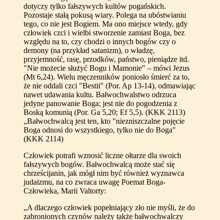
dotyczy tylko fałszywych kultów pogańskich.
Pozostaje stałą pokusą wiary. Polega na ubóstwianiu
tego, co nie jest Bogiem. Ma ono miejsce wtedy, gdy
człowiek czci i wielbi stworzenie zamiast Boga, bez
względu na to, czy chodzi o innych bogów czy o
demony (na przykład satanizm), o władzę,
przyjemność, rasę, przodków, państwo, pieniądze itd.
"Nie możecie służyć Bogu i Mamonie" – mówi Jezus
(Mt 6,24). Wielu męczenników poniosło śmierć za to,
że nie oddali czci "Bestii" (Por. Ap 13-14), odmawiając
nawet udawania kultu. Bałwochwalstwo odrzuca
jedyne panowanie Boga; jest nie do pogodzenia z
Boską komunią (Por. Ga 5,20; Ef 5,5). (KKK 2113)
„Bałwochwalcą jest ten, kto "niezniszczalne pojęcie
Boga odnosi do wszystkiego, tylko nie do Boga"
(KKK 2114)
Człowiek potrafi wznosić liczne ołtarze dla swoich
fałszywych bogów. Bałwochwalcą może stać się
chrześcijanin, jak mógł nim być również wyznawca
judaizmu, na co zwraca uwagę Poemat Boga-
Człowieka, Marii Valtorty:
„A dlaczego człowiek popełniający zło nie myśli, że do
zabronionych czynów należy także bałwochwalczy