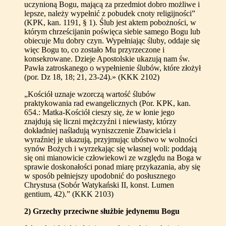
uczynioną Bogu, mającą za przedmiot dobro możliwe i
lepsze, należy wypełnić z pobudek cnoty religijności”
(KPK, kan. 1191, § 1). Ślub jest aktem pobożności, w
którym chrześcijanin poświęca siebie samego Bogu lub
obiecuje Mu dobry czyn. Wypełniając śluby, oddaje się
więc Bogu to, co zostało Mu przyrzeczone i
konsekrowane. Dzieje Apostolskie ukazują nam św.
Pawła zatroskanego o wypełnienie ślubów, które złożył
(por. Dz 18, 18; 21, 23-24).» (KKK 2102)
„Kościół uznaje wzorczą wartość ślubów
praktykowania rad ewangelicznych (Por. KPK, kan.
654.: Matka-Kościół cieszy się, że w łonie jego
znajdują się liczni mężczyźni i niewiasty, którzy
dokładniej naśladują wyniszczenie Zbawiciela i
wyraźniej je ukazują, przyjmując ubóstwo w wolności
synów Bożych i wyrzekając się własnej woli: poddają
się oni mianowicie człowiekowi ze względu na Boga w
sprawie doskonałości ponad miarę przykazania, aby się
w sposób pełniejszy upodobnić do posłusznego
Chrystusa (Sobór Watykański II, konst. Lumen
gentium, 42).” (KKK 2103)
2) Grzechy przeciwne służbie jedynemu Bogu