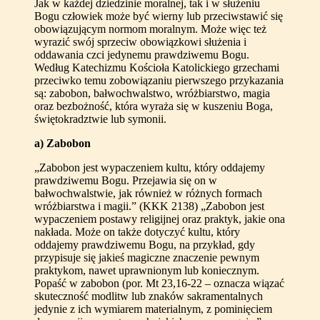
Jak w każdej dziedzinie moralnej, tak i w służeniu
Bogu człowiek może być wierny lub przeciwstawić się
obowiązującym normom moralnym. Może więc też
wyrazić swój sprzeciw obowiązkowi służenia i
oddawania czci jedynemu prawdziwemu Bogu.
Według Katechizmu Kościoła Katolickiego grzechami
przeciwko temu zobowiązaniu pierwszego przykazania
są: zabobon, bałwochwalstwo, wróżbiarstwo, magia
oraz bezbożność, która wyraża się w kuszeniu Boga,
świętokradztwie lub symonii.
a) Zabobon
„Zabobon jest wypaczeniem kultu, który oddajemy
prawdziwemu Bogu. Przejawia się on w
bałwochwalstwie, jak również w różnych formach
wróżbiarstwa i magii.” (KKK 2138) „Zabobon jest
wypaczeniem postawy religijnej oraz praktyk, jakie ona
nakłada. Może on także dotyczyć kultu, który
oddajemy prawdziwemu Bogu, na przykład, gdy
przypisuje się jakieś magiczne znaczenie pewnym
praktykom, nawet uprawnionym lub koniecznym.
Popaść w zabobon (por. Mt 23,16-22 – oznacza wiązać
skuteczność modlitw lub znaków sakramentalnych
jedynie z ich wymiarem materialnym, z pominięciem