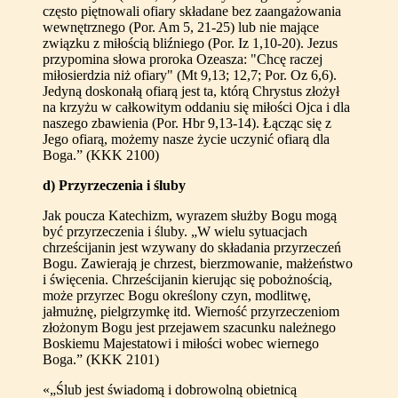
często piętnowali ofiary składane bez zaangażowania
wewnętrznego (Por. Am 5, 21-25) lub nie mające
związku z miłością bliźniego (Por. Iz 1,10-20). Jezus
przypomina słowa proroka Ozeasza: "Chcę raczej
miłosierdzia niż ofiary" (Mt 9,13; 12,7; Por. Oz 6,6).
Jedyną doskonałą ofiarą jest ta, którą Chrystus złożył
na krzyżu w całkowitym oddaniu się miłości Ojca i dla
naszego zbawienia (Por. Hbr 9,13-14). Łącząc się z
Jego ofiarą, możemy nasze życie uczynić ofiarą dla
Boga.” (KKK 2100)
d) Przyrzeczenia i śluby
Jak poucza Katechizm, wyrazem służby Bogu mogą
być przyrzeczenia i śluby. „W wielu sytuacjach
chrześcijanin jest wzywany do składania przyrzeczeń
Bogu. Zawierają je chrzest, bierzmowanie, małżeństwo
i święcenia. Chrześcijanin kierując się pobożnością,
może przyrzec Bogu określony czyn, modlitwę,
jałmużnę, pielgrzymkę itd. Wierność przyrzeczeniom
złożonym Bogu jest przejawem szacunku należnego
Boskiemu Majestatowi i miłości wobec wiernego
Boga.” (KKK 2101)
«„Ślub jest świadomą i dobrowolną obietnicą