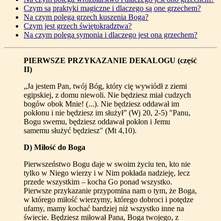
Czym są praktyki magiczne i dlaczego są one grzechem?
Na czym polega grzech kuszenia Boga?
Czym jest grzech świętokradztwa?
Na czym polega symonia i dlaczego jest ona grzechem?
PIERWSZE PRZYKAZANIE DEKALOGU (część
II)
„Ja jestem Pan, twój Bóg, który cię wywiódł z ziemi
egipskiej, z domu niewoli. Nie będziesz miał cudzych
bogów obok Mnie! (...). Nie będziesz oddawał im
pokłonu i nie będziesz im służył” (Wj 20, 2-5) "Panu,
Bogu swemu, będziesz oddawał pokłon i Jemu
samemu służyć będziesz" (Mt 4,10).
D) Miłość do Boga
Pierwszeństwo Bogu daje w swoim życiu ten, kto nie
tylko w Niego wierzy i w Nim pokłada nadzieję, lecz
przede wszystkim – kocha Go ponad wszystko.
Pierwsze przykazanie przypomina nam o tym, że Boga,
w którego miłość wierzymy, którego dobroci i potędze
ufamy, mamy kochać bardziej niż wszystko inne na
świecie. Będziesz miłował Pana, Boga twojego, z