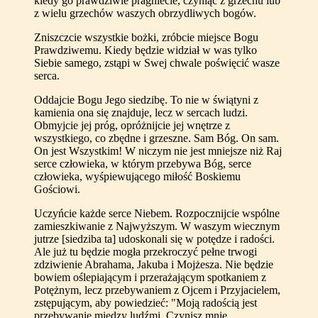
kiedy go prawdziwie pragniecie, czyniąc z grzechu lub
z wielu grzechów waszych obrzydliwych bogów.
Zniszczcie wszystkie bożki, zróbcie miejsce Bogu
Prawdziwemu. Kiedy będzie widział w was tylko
Siebie samego, zstąpi w Swej chwale poświęcić wasze
serca.
Oddajcie Bogu Jego siedzibę. To nie w świątyni z
kamienia ona się znajduje, lecz w sercach ludzi.
Obmyjcie jej próg, opróżnijcie jej wnętrze z
wszystkiego, co zbędne i grzeszne. Sam Bóg. On sam.
On jest Wszystkim! W niczym nie jest mniejsze niż Raj
serce człowieka, w którym przebywa Bóg, serce
człowieka, wyśpiewującego miłość Boskiemu
Gościowi.
Uczyńcie każde serce Niebem. Rozpocznijcie wspólne
zamieszkiwanie z Najwyższym. W waszym wiecznym
jutrze [siedziba ta] udoskonali się w potędze i radości.
Ale już tu będzie mogła przekroczyć pełne trwogi
zdziwienie Abrahama, Jakuba i Mojżesza. Nie będzie
bowiem oślepiającym i przerażającym spotkaniem z
Potężnym, lecz przebywaniem z Ojcem i Przyjacielem,
zstępującym, aby powiedzieć: "Moją radością jest
przebywanie między ludźmi. Czynisz mnie