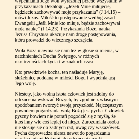
wypełnianiu Jego woli wyrażonej przede wszystkim w
przykazaniach Dekalogu. „Jeżeli Mnie miłujecie,
będziecie zachowywać moje przykazania” (J 14,15) –
mówi Jezus. Miłość to postępowanie według zasad
Ewangelii „Jeśli Mnie kto miłuje, będzie zachowywał
moją naukę” (J 14,23). Przykazania Boże, nauka
Jezusa Chrystusa ukazuje nam drogę postępowania,
która prowadzi do wiecznego szczęścia.
Wola Boża ujawnia się nam też w głosie sumienia, w
natchnieniach Ducha Świętego, w różnych
okolicznościach życia i w znakach czasu.
Kto prawdziwie kocha, ten naśladuje Maryję,
służebnicę poddaną w miłości Bogu i wypełniającą
Jego wolę.
Niestety, jako wolna istota człowiek jest zdolny do
odrzucenia wskazań Bożych, by zgodnie z własnym
upodobaniem tworzyć swoją przyszłość. Najczęstszym
powodem pogardzania wolą Bożą jest pycha. Człowiek
pyszny bowiem nie potrafi pogodzić się z myślą, że
ktoś inny wie coś lepiej od niego. Zarozumiała osoba
nie stosuje się do żadnych rad, uwag czy wskazówek.
Pycha doprowadza nieraz nawet do pogardzania
przykazaniami Bożymi, do odrzucenia nauki