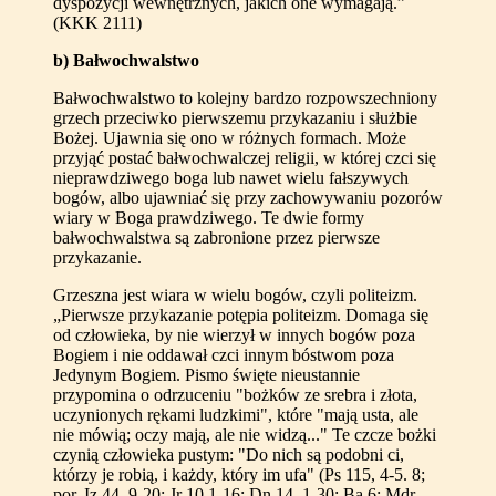
dyspozycji wewnętrznych, jakich one wymagają.”
(KKK 2111)
b) Bałwochwalstwo
Bałwochwalstwo to kolejny bardzo rozpowszechniony
grzech przeciwko pierwszemu przykazaniu i służbie
Bożej. Ujawnia się ono w różnych formach. Może
przyjąć postać bałwochwalczej religii, w której czci się
nieprawdziwego boga lub nawet wielu fałszywych
bogów, albo ujawniać się przy zachowywaniu pozorów
wiary w Boga prawdziwego. Te dwie formy
bałwochwalstwa są zabronione przez pierwsze
przykazanie.
Grzeszna jest wiara w wielu bogów, czyli politeizm.
„Pierwsze przykazanie potępia politeizm. Domaga się
od człowieka, by nie wierzył w innych bogów poza
Bogiem i nie oddawał czci innym bóstwom poza
Jedynym Bogiem. Pismo święte nieustannie
przypomina o odrzuceniu "bożków ze srebra i złota,
uczynionych rękami ludzkimi", które "mają usta, ale
nie mówią; oczy mają, ale nie widzą..." Te czcze bożki
czynią człowieka pustym: "Do nich są podobni ci,
którzy je robią, i każdy, który im ufa" (Ps 115, 4-5. 8;
por. Iz 44, 9-20; Jr 10,1-16; Dn 14, 1-30; Ba 6; Mdr