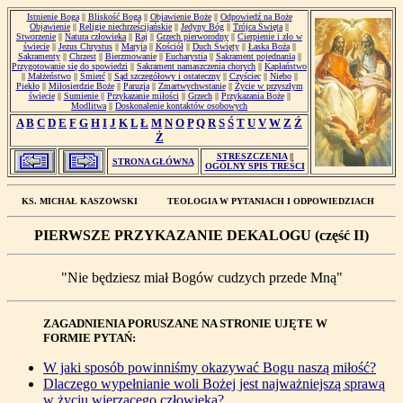
Istnienie Boga
||
Bliskość Boga
||
Objawienie Boże
||
Odpowiedź na Boże
Objawienie
||
Religie niechrześcijańskie
||
Jedyny Bóg
||
Trójca Święta
||
Stworzenie
||
Natura człowieka
||
Raj
||
Grzech pierworodny
||
Cierpienie i zło w
świecie
||
Jezus Chrystus
||
Maryja
||
Kościół
||
Duch Święty
||
Łaska Boża
||
Sakramenty
||
Chrzest
||
Bierzmowanie
||
Eucharystia
||
Sakrament pojednania
||
Przygotowanie się do spowiedzi
||
Sakrament namaszczenia chorych
||
Kapłaństwo
||
Małżeństwo
||
Śmierć
||
Sąd szczegółowy i ostateczny
||
Czyściec
||
Niebo
||
Piekło
||
Miłosierdzie Boże
||
Paruzja
||
Zmartwychwstanie
||
Życie w przyszłym
świecie
||
Sumienie ||
Przykazanie miłości
||
Grzech
||
Przykazania Boże
||
Modlitwa
||
Doskonalenie kontaktów osobowych
A
B
C
D
E
F
G
H
I
J
K
L
Ł
M
N
O
P
Q
R
S
Ś
T
U
V
W
Z
Ź
Ż
STRESZCZENIA
||
STRONA GŁÓWNA
OGÓLNY SPIS TREŚCI
KS. MICHAŁ KASZOWSKI
TEOLOGIA W PYTANIACH I ODPOWIEDZIACH
PIERWSZE PRZYKAZANIE DEKALOGU (część II)
"Nie będziesz miał Bogów cudzych przede Mną"
ZAGADNIENIA PORUSZANE NA STRONIE UJĘTE W
FORMIE PYTAŃ:
W jaki sposób powinniśmy okazywać Bogu naszą miłość?
Dlaczego wypełnianie woli Bożej jest najważniejszą sprawą
w życiu wierzącego człowieka?