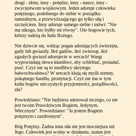
drugi - złotu, inny - potędze, inny - nauce, inny -
zwycięstwom wojskowym. Jeden adoruje człowieka
potężnego, podobnego do siebie w porządku
naturalnym, a przewyższającego go tylko siłą i
szczęściem. Inny adoruje samego siebie i mówi: "Nie
ma nikogo, kto byłby mi równy". Oto bogowie tych,
którzy należą do ludu Bożego.
Nie dziwcie się, widząc pogan adorujących zwierzęta,
gady lub gwiazdy. Ileż gadów, ileż zwierząt, ileż
zgasłych gwiazd adorujecie w sercach! Wargi
wypowiadają słowa kłamliwe, aby schlebiać, posiadać,
psuć. Czyż nie są to modlitwy ukrytego
bałwochwalstwa? W sercach klują się myśli zemsty,
pokątnego handlu, prostytucji. Czyż nie ma w tym
kultu bogów nieczystych przyjemności, pożądliwości,
zła?
Powiedziano: "Nie będziesz adorował niczego, co nie
jest twoim Prawdziwym Bogiem, Jedynym,
Wiecznym". Powiedziano: "Ja jestem Bogiem
potężnym i zazdrosnym".
Bóg Potężny. Żadna inna siła nie jest mocniejsza niż
Jego. Człowiek jest wolny w działaniu, szatan jest