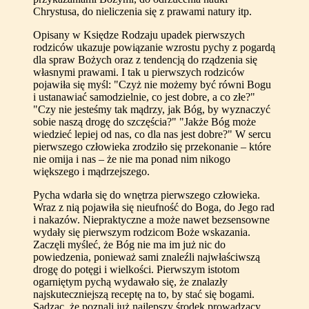
Chrystusa, do nieliczenia się z prawami natury itp.
Opisany w Księdze Rodzaju upadek pierwszych
rodziców ukazuje powiązanie wzrostu pychy z pogardą
dla spraw Bożych oraz z tendencją do rządzenia się
własnymi prawami. I tak u pierwszych rodziców
pojawiła się myśl: "Czyż nie możemy być równi Bogu
i ustanawiać samodzielnie, co jest dobre, a co złe?"
"Czy nie jesteśmy tak mądrzy, jak Bóg, by wyznaczyć
sobie naszą drogę do szczęścia?" "Jakże Bóg może
wiedzieć lepiej od nas, co dla nas jest dobre?" W sercu
pierwszego człowieka zrodziło się przekonanie – które
nie omija i nas – że nie ma ponad nim nikogo
większego i mądrzejszego.
Pycha wdarła się do wnętrza pierwszego człowieka.
Wraz z nią pojawiła się nieufność do Boga, do Jego rad
i nakazów. Niepraktyczne a może nawet bezsensowne
wydały się pierwszym rodzicom Boże wskazania.
Zaczęli myśleć, że Bóg nie ma im już nic do
powiedzenia, ponieważ sami znaleźli najwłaściwszą
drogę do potęgi i wielkości. Pierwszym istotom
ogarniętym pychą wydawało się, że znalazły
najskuteczniejszą receptę na to, by stać się bogami.
Sądząc, że poznali już najlepszy środek prowadzący