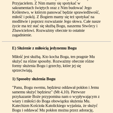
Przyjacielem. Z Nim mamy się spotykać w
sakramentach świętych oraz z Nim budować Jego
Królestwo, w którym panować będzie sprawiedliwość,
miłość i pokój. Z Bogiem mamy się też spotykać na
modlitwie i poprzez rozważanie Jego słowa. Całe nasze
życie ma też stać się służbą Bogu, naszemu Stwórcy i
Zbawicielowi. Rozważmy obecnie to ostatnie
zagadnienie.
E) Służenie z miłością jedynemu Bogu
Miłość jest służbą. Kto kocha Boga, ten pragnie Mu
służyć na różne sposoby. Rozważmy obecnie różne
formy służenia Bogu i grzechy, które jej się
sprzeciwiają.
1) Sposoby służenia Bogu
"Panu, Bogu swemu, będziesz oddawał pokłon i Jemu
samemu służyć będziesz" (Mt 4,10). Pierwsze
przykazanie Boże przypomina nam o wypływającym z
wiary i miłości do Boga obowiązku służenia Mu.
Katechizm Kościoła Katolickiego wyjaśnia, że służyć
Bogu i oddawać Mu pokłon można przez adorację,