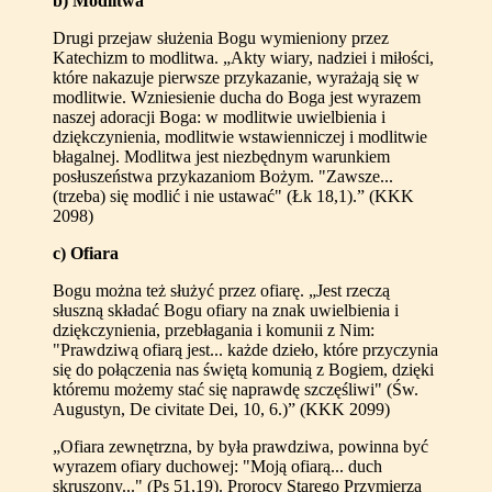
b) Modlitwa
Drugi przejaw służenia Bogu wymieniony przez
Katechizm to modlitwa. „Akty wiary, nadziei i miłości,
które nakazuje pierwsze przykazanie, wyrażają się w
modlitwie. Wzniesienie ducha do Boga jest wyrazem
naszej adoracji Boga: w modlitwie uwielbienia i
dziękczynienia, modlitwie wstawienniczej i modlitwie
błagalnej. Modlitwa jest niezbędnym warunkiem
posłuszeństwa przykazaniom Bożym. "Zawsze...
(trzeba) się modlić i nie ustawać" (Łk 18,1).” (KKK
2098)
c) Ofiara
Bogu można też służyć przez ofiarę. „Jest rzeczą
słuszną składać Bogu ofiary na znak uwielbienia i
dziękczynienia, przebłagania i komunii z Nim:
"Prawdziwą ofiarą jest... każde dzieło, które przyczynia
się do połączenia nas świętą komunią z Bogiem, dzięki
któremu możemy stać się naprawdę szczęśliwi" (Św.
Augustyn, De civitate Dei, 10, 6.)” (KKK 2099)
„Ofiara zewnętrzna, by była prawdziwa, powinna być
wyrazem ofiary duchowej: "Moją ofiarą... duch
skruszony..." (Ps 51,19). Prorocy Starego Przymierza