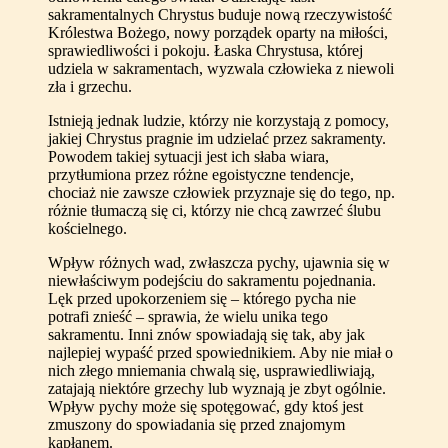
sakramentalnych Chrystus buduje nową rzeczywistość
Królestwa Bożego, nowy porządek oparty na miłości,
sprawiedliwości i pokoju. Łaska Chrystusa, której
udziela w sakramentach, wyzwala człowieka z niewoli
zła i grzechu.
Istnieją jednak ludzie, którzy nie korzystają z pomocy,
jakiej Chrystus pragnie im udzielać przez sakramenty.
Powodem takiej sytuacji jest ich słaba wiara,
przytłumiona przez różne egoistyczne tendencje,
chociaż nie zawsze człowiek przyznaje się do tego, np.
różnie tłumaczą się ci, którzy nie chcą zawrzeć ślubu
kościelnego.
Wpływ różnych wad, zwłaszcza pychy, ujawnia się w
niewłaściwym podejściu do sakramentu pojednania.
Lęk przed upokorzeniem się – którego pycha nie
potrafi znieść – sprawia, że wielu unika tego
sakramentu. Inni znów spowiadają się tak, aby jak
najlepiej wypaść przed spowiednikiem. Aby nie miał o
nich złego mniemania chwalą się, usprawiedliwiają,
zatajają niektóre grzechy lub wyznają je zbyt ogólnie.
Wpływ pychy może się spotęgować, gdy ktoś jest
zmuszony do spowiadania się przed znajomym
kapłanem.