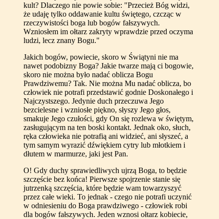
kult? Dlaczego nie powie sobie: "Przecież Bóg widzi,
że udaję tylko oddawanie kultu świętego, czcząc w
rzeczywistości boga lub bogów fałszywych.
Wzniosłem im ołtarz zakryty wprawdzie przed oczyma
ludzi, lecz znany Bogu."
Jakich bogów, powiecie, skoro w Świątyni nie ma
nawet podobizny Boga? Jakie twarze mają ci bogowie,
skoro nie można było nadać oblicza Bogu
Prawdziwemu? Tak. Nie można Mu nadać oblicza, bo
człowiek nie potrafi przedstawić godnie Doskonałego i
Najczystszego. Jedynie duch przeczuwa Jego
bezcielesne i wzniosłe piękno, słyszy Jego głos,
smakuje Jego czułości, gdy On się rozlewa w świętym,
zasługującym na ten boski kontakt. Jednak oko, słuch,
ręka człowieka nie potrafią ani widzieć, ani słyszeć, a
tym samym wyrazić dźwiękiem cytry lub młotkiem i
dłutem w marmurze, jaki jest Pan.
O! Gdy duchy sprawiedliwych ujrzą Boga, to będzie
szczęście bez końca! Pierwsze spojrzenie stanie się
jutrzenką szczęścia, które będzie wam towarzyszyć
przez całe wieki. To jednak - czego nie potrafi uczynić
w odniesieniu do Boga prawdziwego - człowiek robi
dla bogów fałszywych. Jeden wznosi ołtarz kobiecie,