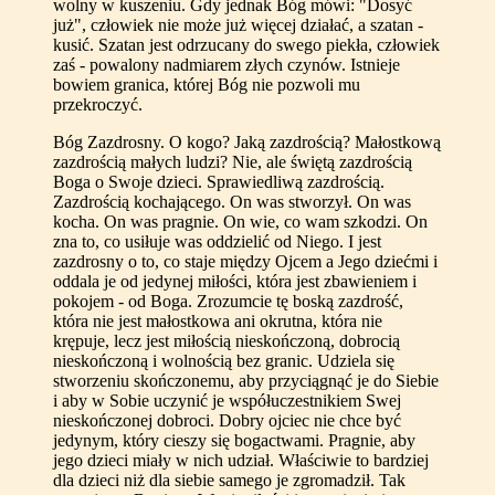
wolny w kuszeniu. Gdy jednak Bóg mówi: "Dosyć
już", człowiek nie może już więcej działać, a szatan -
kusić. Szatan jest odrzucany do swego piekła, człowiek
zaś - powalony nadmiarem złych czynów. Istnieje
bowiem granica, której Bóg nie pozwoli mu
przekroczyć.
Bóg Zazdrosny. O kogo? Jaką zazdrością? Małostkową
zazdrością małych ludzi? Nie, ale świętą zazdrością
Boga o Swoje dzieci. Sprawiedliwą zazdrością.
Zazdrością kochającego. On was stworzył. On was
kocha. On was pragnie. On wie, co wam szkodzi. On
zna to, co usiłuje was oddzielić od Niego. I jest
zazdrosny o to, co staje między Ojcem a Jego dziećmi i
oddala je od jedynej miłości, która jest zbawieniem i
pokojem - od Boga. Zrozumcie tę boską zazdrość,
która nie jest małostkowa ani okrutna, która nie
krępuje, lecz jest miłością nieskończoną, dobrocią
nieskończoną i wolnością bez granic. Udziela się
stworzeniu skończonemu, aby przyciągnąć je do Siebie
i aby w Sobie uczynić je współuczestnikiem Swej
nieskończonej dobroci. Dobry ojciec nie chce być
jedynym, który cieszy się bogactwami. Pragnie, aby
jego dzieci miały w nich udział. Właściwie to bardziej
dla dzieci niż dla siebie samego je zgromadził. Tak