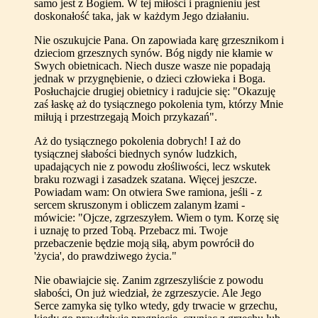
samo jest z Bogiem. W tej miłości i pragnieniu jest
doskonałość taka, jak w każdym Jego działaniu.
Nie oszukujcie Pana. On zapowiada karę grzesznikom i
dzieciom grzesznych synów. Bóg nigdy nie kłamie w
Swych obietnicach. Niech dusze wasze nie popadają
jednak w przygnębienie, o dzieci człowieka i Boga.
Posłuchajcie drugiej obietnicy i radujcie się: "Okazuję
zaś łaskę aż do tysiącznego pokolenia tym, którzy Mnie
miłują i przestrzegają Moich przykazań".
Aż do tysiącznego pokolenia dobrych! I aż do
tysiącznej słabości biednych synów ludzkich,
upadających nie z powodu złośliwości, lecz wskutek
braku rozwagi i zasadzek szatana. Więcej jeszcze.
Powiadam wam: On otwiera Swe ramiona, jeśli - z
sercem skruszonym i obliczem zalanym łzami -
mówicie: "Ojcze, zgrzeszyłem. Wiem o tym. Korzę się
i uznaję to przed Tobą. Przebacz mi. Twoje
przebaczenie będzie moją siłą, abym powrócił do
'życia', do prawdziwego życia."
Nie obawiajcie się. Zanim zgrzeszyliście z powodu
słabości, On już wiedział, że zgrzeszycie. Ale Jego
Serce zamyka się tylko wtedy, gdy trwacie w grzechu,