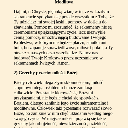
Modlitwa
Daj mi, o Chryste, głęboką wiarę w to, że w każdym
sakramencie spotykam się przede wszystkim z Tobą, że
Ty udzielasz mi swojej łaski i pomocy w dojściu do
zbawienia. Pomóż mi zrozumieć, że sakramenty nie są
ceremoniami upiększającymi życie, lecz niezwykle
cenną pomocą, umożliwiającą budowanie Twojego
Królestwa, w którym nie będzie płaczu, smutku ani
bólu, bo zapanuje sprawiedliwość, miłość i pokój, a Ty
otrzesz z naszych oczu wszelką łzę. Naucz nas
budować Twoje Królestwo przez uczestnictwo w
sakramentach świętych. Amen.
2) Grzechy przeciw miłości Bożej
Kiedy człowiek ulega złym skłonnościom, miłość
stopniowo ulega osłabieniu i może zaniknąć
całkowicie. Przestanie kierować się Bożymi
przykazaniami, nie będzie chciał się spotykać z
Bogiem, dlatego zaniknie jego życie sakramentalne i
modlitewne. Człowiek taki przestanie rozważać słowo
Boże, bo zaniknie w nim chęć układania według niego
swojego życia. W miejsce miłości pojawią się takie
grzechy jak: obojętność, niewdzięczność, oziębłość,