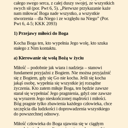
całego swego serca, z całej duszy swojej, ze wszystkich
swych sił (por. Pwt 6, 5). „Pierwsze przykazanie każe
nam miłować Boga nade wszystko, a wszystkie
stworzenia – dla Niego i ze względu na Niego” (Por.
Pwt 6, 4-5; KKK 2093)
1) Przejawy miłości do Boga
Kocha Boga ten, kto wypełnia Jego wolę, kto szuka
stałego z Nim kontaktu.
a) Kierowanie się wolą Bożą w życiu
Miłość – podobnie jak wiara i nadzieja – stanowi
fundament przyjaźni z Bogiem. Nie można przyjaźnić
się z Bogiem, gdy się Go nie kocha. Jeśli się kocha
jakąś osobę, wypełnia się wszystkie jej rozsądne
życzenia. Kto zatem miłuje Boga, ten będzie zawsze
starał się wypełniać Jego pragnienia, gdyż one zawsze
są wyrazem Jego nieskończonej mądrości i miłości.
Bóg pragnie tylko zbawienia każdego człowieka, chce
szczęścia dla ludzkości i doprowadzenia wszystkiego
do powszechnej odnowy.
Miłość człowieka do Boga ujawnia się w ciągłym