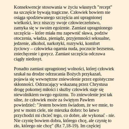
Konsekwencje stosowania w życiu własnych "recept"
na szczęście bywają tragiczne. Człowiek bowiem nie
osiąga spodziewanego szczęścia ani upragnionej
wielkości, lecz niszczy swoje człowieczeństwo,
zamyka się w swoim egoizmie. Zamiast upragnionego
szczęścia – które miała mu zapewnić sława, podziw
otoczenia, władza, pieniądz, przyjemności seksualne,
jedzenie, alkohol, narkotyki, rozrywki, komfort
życiowy – człowieka ogarnia nuda, poczucie bezsensu,
zniechęcenie i gorycz. Zamiast szczęścia odczuwa
ciągły niedosyt.
Ponadto zamiast upragnionej wolności, której człowiek
szukał na drodze odrzucania Bożych przykazań,
pojawia się wewnętrzne zniewolenie przez egoistyczne
skłonności. Odrzucający wskazaną przez Chrystusa
drogę pokornej miłości i służby człowiek staje się
niewolnikiem swego egoizmu. To zniewolenie jest tak
silne, że człowiek może za świętym Pawłem
powiedzieć: "Jestem bowiem świadom, że we mnie, to
jest w moim ciele, nie mieszka dobro: bo łatwo
przychodzi mi chcieć tego, co dobre, ale wykonać - nie.
Nie czynię bowiem dobra, którego chcę, ale czynię to
zło, którego nie chcę" (Rz 7,18-19). Im częściej