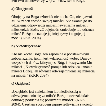
lenistwo duchowe czy wręcz nienawiść do Boga.
a) Obojętność
Obojętny na Boga człowiek nie kocha Go, nie ujawnia
Mu w żaden sposób swojej miłości. Nie skłania go do
udzielenia odpowiedzi miłości nawet sama miłość i
miłosierdzie Boże. „Obojętność zaniedbuje lub odrzuca
miłość Bożą; nie uznaje jej inicjatywy i neguje jej
moc.” (KKK 2094)
b) Niewdzięczność
Kto nie kocha Boga, ten zapomina o podstawowym
zobowiązaniu, jakim jest wdzięczność wobec Dawcy
wszystkich darów, którym jest Bóg, i okazywaniu Mu
miłości. „Niewdzięczność pomija lub odrzuca uznanie
miłości Bożej, jak również odwzajemnienie się miłością
na miłość.” (KKK 2094)
c) Oziębłość
„Oziębłość jest zwlekaniem lub niedbałością w
odwzajemnieniu się za miłość Bożą; może zakładać
odmowę poddania się poruszeniu miłości” (KKK
2094). Częstym sposobem usprawiedliwiania swojego