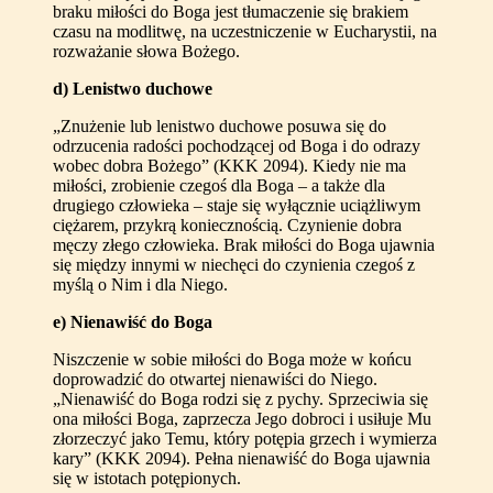
braku miłości do Boga jest tłumaczenie się brakiem
czasu na modlitwę, na uczestniczenie w Eucharystii, na
rozważanie słowa Bożego.
d) Lenistwo duchowe
„Znużenie lub lenistwo duchowe posuwa się do
odrzucenia radości pochodzącej od Boga i do odrazy
wobec dobra Bożego” (KKK 2094). Kiedy nie ma
miłości, zrobienie czegoś dla Boga – a także dla
drugiego człowieka – staje się wyłącznie uciążliwym
ciężarem, przykrą koniecznością. Czynienie dobra
męczy złego człowieka. Brak miłości do Boga ujawnia
się między innymi w niechęci do czynienia czegoś z
myślą o Nim i dla Niego.
e) Nienawiść do Boga
Niszczenie w sobie miłości do Boga może w końcu
doprowadzić do otwartej nienawiści do Niego.
„Nienawiść do Boga rodzi się z pychy. Sprzeciwia się
ona miłości Boga, zaprzecza Jego dobroci i usiłuje Mu
złorzeczyć jako Temu, który potępia grzech i wymierza
kary” (KKK 2094). Pełna nienawiść do Boga ujawnia
się w istotach potępionych.