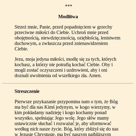
***
Modlitwa
Strzeż mnie, Panie, przed popadnięciem w grzechy
przeciwne miłości do Ciebie. Uchroń mnie przed
obojętnością, niewdzięcznością, oziębłością, lenistwem
duchowym, a zwłaszcza przed znienawidzeniem
Ciebie.
Jezu, moja jedyna miłości, modlę się za tych, których
kochasz, a którzy nie potrafią kochać Ciebie. Oby i
mogli zostać oczyszczeni i uzdrowieni, aby i oni
doznali uwolnienia od wszelkiego zła. Amen.
Streszczenie
Pierwsze przykazanie przypomina nam o tym, że Bóg
ma być dla nas Kimś jedynym, w kogo wierzymy, w
kim pokładamy nadzieję i kogo kochamy ponad
wszystko, spełniając Jego wolę. Jego słów mamy
ustawicznie słuchać i rozważać je, aby uformować
według nich nasze życie. Bóg, który zbliżył się do nas
w Jezusie Chrystusie, ma być naszym najbliższym