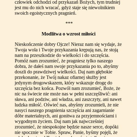
człowiek odchodzi od przykazań Bożych, tym trudniej
jest mu do nich wracać, gdyż staje się niewolnikiem
swoich egoistycznych pragnień.
***
Modlitwa o wzrost miłości
Nieskończenie dobry Ojcze! Nieraz nam się wydaje, że
Twoja wola i Twoje przykazania krępują nas, że stoją
nam na przeszkodzie do wielkości i do szczęścia.
Pomóż nam zrozumieć, że pragniesz tylko naszego
dobra, że dałeś nam swoje przykazania po to, abyśmy
doszli do prawdziwej wielkości. Daj nam głębokie
przekonanie, że Twój nakaz ofiarnej służby jest
jedynym drogowskazem, który wskazuje drogę do
szczęścia bez końca. Pozwól nam zrozumieć, Boże, że
nic na świecie nie może nas w pełni uszczęśliwić: ani
sława, ani podziw, ani władza, ani zaszczyty, ani nawet
ludzka miłość. Oświeć nas, abyśmy zrozumieli, że nie
nasyci naszego pragnienia szczęścia ani zagarnianie
dóbr materialnych, ani gonitwa za przyjemnościami i
wygodnym życiem. Daj nam jak najwcześniej
zrozumieć, że niespokojne będzie nasze serce, dopóki
nie spocznie w Tobie. Spraw, Panie, byśmy pojęli, że