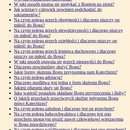
W jaki sposób można się spotykać z Bogiem na ziemi?
Jak wierzący człowiek powinien podchodzić do
sakramentów?
Na czym polega grzech obojętności i dlaczego niszczy on
miłość do Boga?
Na czym polega grzech niewdzięczności i dlaczego niszczy
on miłość do Boga?
Na czym polega grzech oziębłości i dlaczego niszczy on
miłość do Boga?
Na czym polega grzech lenistwa duchowego i dlaczego
niszczy on miłość do Boga?
W jaki sposób ujawnia się grzech nienawiści do Boga?
Dlaczego powinniśmy służyć Bogu?
Jakie formy służenia Bogu przypomina nam Katechizm?
Na czym polega adoracja?
Dlaczego modlitwa jest jedną z form służenia Bogu?
Jakimi ofiarami służy się Bogu?
Jaką wartość posiadają składane Bogu przyrzeczenia i śluby?
O jakich grzechach przeciwnych służbie jedynemu Bogu
mówi Katechizm?
Na czym polega zabobon i dlaczego jest on grzechem?
Na czym polega bałwochwalstwo i dlaczego jest ono
grzechem mogącym grozić nawet człowiekowi wierzącemu
w Boga prawdziwego?
Na czym polega wróżbiarstwo i dlaczego jest ono grzechem?