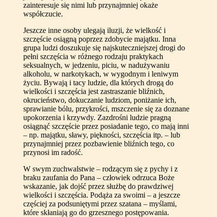
zainteresuje się nimi lub przynajmniej okaże
współczucie.
Jeszcze inne osoby ulegają iluzji, że wielkość i
szczęście osiągną poprzez zdobycie majątku. Inna
grupa ludzi doszukuje się najskuteczniejszej drogi do
pełni szczęścia w różnego rodzaju praktykach
seksualnych, w jedzeniu, piciu, w nadużywaniu
alkoholu, w narkotykach, w wygodnym i leniwym
życiu. Bywają i tacy ludzie, dla których drogą do
wielkości i szczęścia jest zastraszanie bliźnich,
okrucieństwo, dokuczanie ludziom, poniżanie ich,
sprawianie bólu, przykrości, mszczenie się za doznane
upokorzenia i krzywdy. Zazdrośni ludzie pragną
osiągnąć szczęście przez posiadanie tego, co mają inni
– np. majątku, sławy, piękności, szczęścia itp. – lub
przynajmniej przez pozbawienie bliźnich tego, co
przynosi im radość.
W swym zuchwalstwie – rodzącym się z pychy i z
braku zaufania do Pana – człowiek odrzuca Boże
wskazanie, jak dojść przez służbę do prawdziwej
wielkości i szczęścia. Podąża za swoimi – a jeszcze
częściej za podsuniętymi przez szatana – myślami,
które skłaniają go do grzesznego postępowania.