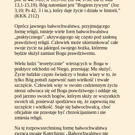
13,1-15,19). Bóg natomiast jest "Bogiem żywym" (Joz
3,10; Ps 42, 3 i in.), który daje życie i działa w historii.”
(KKK 2112)
Oprócz jawnego bałwochwalstwa, przyjmującego
formę religii, istnieje wiele form bałwochwalstwa
„praktycznego”, ukrywającego się często pod zasłoną
prawdziwej religii. Człowiek może ukierunkować całe
swoje życie na jakiegoś swojego bożka, któremu
będzie służył zamiast Bogu prawdziwemu.
Wielu ludzi "teoretycznie" wierzących w Boga w
praktyce odchodzi od Niego, przestając Mu służyć.
Życie ludzkie często świadczy o braku wiary w to, że
tylko Bóg potrafi zapewnić nam wielkość i trwałe
szczęście. Człowiek więc w swoim codziennym życiu
nieraz odwraca się od Boga prawdziwego i oddaje się
pod jarzmo swoich bogów, którym służy ze wszystkich
swoich sił, ponieważ spodziewa się, że zapewnią mu
szczęście i wielkość. Staje się bałwochwalcą, choć
oficjalnie nie przestaje być chrześcijaninem i nie
zmienia religii.
Na tę rozpowszechnioną formę bałwochwalstwa
zwraca uwagę Katechizm: „Bałwochwalstwo nie