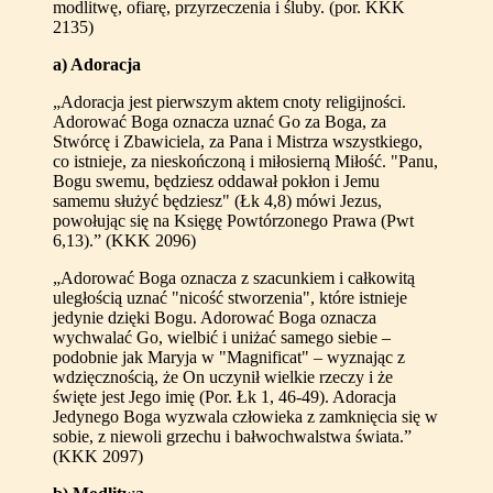
modlitwę, ofiarę, przyrzeczenia i śluby. (por. KKK
2135)
a) Adoracja
„Adoracja jest pierwszym aktem cnoty religijności.
Adorować Boga oznacza uznać Go za Boga, za
Stwórcę i Zbawiciela, za Pana i Mistrza wszystkiego,
co istnieje, za nieskończoną i miłosierną Miłość. "Panu,
Bogu swemu, będziesz oddawał pokłon i Jemu
samemu służyć będziesz" (Łk 4,8) mówi Jezus,
powołując się na Księgę Powtórzonego Prawa (Pwt
6,13).” (KKK 2096)
„Adorować Boga oznacza z szacunkiem i całkowitą
uległością uznać "nicość stworzenia", które istnieje
jedynie dzięki Bogu. Adorować Boga oznacza
wychwalać Go, wielbić i uniżać samego siebie –
podobnie jak Maryja w "Magnificat" – wyznając z
wdzięcznością, że On uczynił wielkie rzeczy i że
święte jest Jego imię (Por. Łk 1, 46-49). Adoracja
Jedynego Boga wyzwala człowieka z zamknięcia się w
sobie, z niewoli grzechu i bałwochwalstwa świata.”
(KKK 2097)