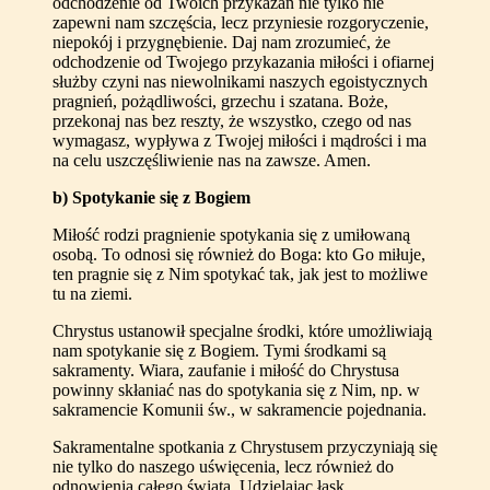
odchodzenie od Twoich przykazań nie tylko nie
zapewni nam szczęścia, lecz przyniesie rozgoryczenie,
niepokój i przygnębienie. Daj nam zrozumieć, że
odchodzenie od Twojego przykazania miłości i ofiarnej
służby czyni nas niewolnikami naszych egoistycznych
pragnień, pożądliwości, grzechu i szatana. Boże,
przekonaj nas bez reszty, że wszystko, czego od nas
wymagasz, wypływa z Twojej miłości i mądrości i ma
na celu uszczęśliwienie nas na zawsze. Amen.
b) Spotykanie się z Bogiem
Miłość rodzi pragnienie spotykania się z umiłowaną
osobą. To odnosi się również do Boga: kto Go miłuje,
ten pragnie się z Nim spotykać tak, jak jest to możliwe
tu na ziemi.
Chrystus ustanowił specjalne środki, które umożliwiają
nam spotykanie się z Bogiem. Tymi środkami są
sakramenty. Wiara, zaufanie i miłość do Chrystusa
powinny skłaniać nas do spotykania się z Nim, np. w
sakramencie Komunii św., w sakramencie pojednania.
Sakramentalne spotkania z Chrystusem przyczyniają się
nie tylko do naszego uświęcenia, lecz również do
odnowienia całego świata. Udzielając łask