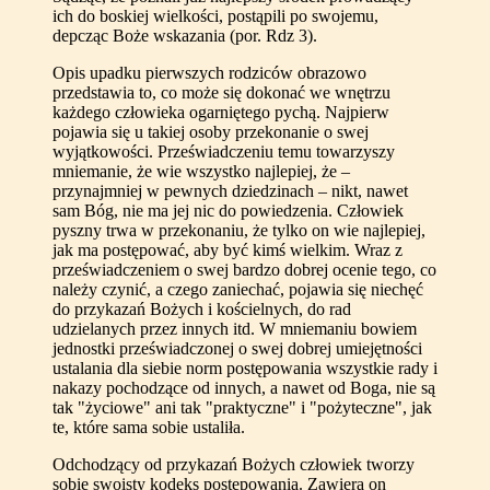
ich do boskiej wielkości, postąpili po swojemu,
depcząc Boże wskazania (por. Rdz 3).
Opis upadku pierwszych rodziców obrazowo
przedstawia to, co może się dokonać we wnętrzu
każdego człowieka ogarniętego pychą. Najpierw
pojawia się u takiej osoby przekonanie o swej
wyjątkowości. Przeświadczeniu temu towarzyszy
mniemanie, że wie wszystko najlepiej, że –
przynajmniej w pewnych dziedzinach – nikt, nawet
sam Bóg, nie ma jej nic do powiedzenia. Człowiek
pyszny trwa w przekonaniu, że tylko on wie najlepiej,
jak ma postępować, aby być kimś wielkim. Wraz z
przeświadczeniem o swej bardzo dobrej ocenie tego, co
należy czynić, a czego zaniechać, pojawia się niechęć
do przykazań Bożych i kościelnych, do rad
udzielanych przez innych itd. W mniemaniu bowiem
jednostki przeświadczonej o swej dobrej umiejętności
ustalania dla siebie norm postępowania wszystkie rady i
nakazy pochodzące od innych, a nawet od Boga, nie są
tak "życiowe" ani tak "praktyczne" i "pożyteczne", jak
te, które sama sobie ustaliła.
Odchodzący od przykazań Bożych człowiek tworzy
sobie swoisty kodeks postępowania. Zawiera on