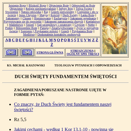
Istnienie Boga
||
Bliskość Boga
||
Objawienie Boże
||
Odpowiedź na Boże
Objawienie
||
Religie niechrześcijańskie
||
Jedyny Bóg
||
Trójca Święta
||
Stworzenie
||
Natura człowieka
||
Raj
||
Grzech pierworodny
||
Cierpienie i zło w
świecie
||
Jezus Chrystus
||
Maryja
||
Kościół
||
Duch Święty
||
Łaska Boża
||
Sakramenty
||
Chrzest
||
Bierzmowanie
||
Eucharystia
||
Sakrament pojednania
||
Przygotowanie się do spowiedzi
||
Sakrament namaszczenia chorych
||
Kapłaństwo
||
Małżeństwo
||
Śmierć
||
Sąd szczegółowy i ostateczny
||
Czyściec
||
Niebo
||
Piekło
||
Miłosierdzie Boże
||
Paruzja
||
Zmartwychwstanie
||
Życie w przyszłym
świecie
||
Sumienie ||
Przykazanie miłości
||
Grzech
||
Przykazania Boże
||
Modlitwa
||
Doskonalenie kontaktów osobowych
A
B
C
D
E
F
G
H
I
J
K
L
Ł
M
N
O
P
Q
R
S
Ś
T
U
V
W
Z
Ź
Ż
STRESZCZENIA
||
STRONA GŁÓWNA
OGÓLNY SPIS TREŚCI
KS. MICHAŁ KASZOWSKI
TEOLOGIA W PYTANIACH I ODPOWIEDZIACH
DUCH ŚWIĘTY FUNDAMENTEM ŚWIĘTOŚCI
ZAGADNIENIA PORUSZANE NA STRONIE UJĘTE W
FORMIE PYTAŃ:
Co znaczy, że Duch Święty jest fundamentem naszej
świętości?
Rz 5,5
Jakimi cechami - według 1 Kor 13,1-10 - powinna się