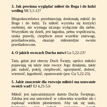
3
. Jak powinna wyglądać miłość do Boga i do ludzi
według
Mt 5,1-12?
Błogosławieństwa przedstawiają doskonałą miłość do
Boga i do ludzi. Ta miłość wyrzeka się korzyści
osobistej, nie wymaga niczego wyłącznie dla siebie.
Wszystkim się dzieli, jest łagodna, pełna współczucia,
szuka prawdy, cierpliwie znosi wszelkie zniewagi,
prześladowania, okazuje miłosierdzie swoim
prześladowcom.
4
. O jakich owocach Ducha mówi
Ga 5,22-23?
Tam, gdzie jest obecny Duch Święty, oprócz miłości
pojawiają się także inne owoce Jego działania, takie
jak: radość, pokój, cierpliwość, uprzejmość, dobroć,
wierność, łagodność, opanowanie (por. Ga 5,22-23).
5
. Jakie znaczenie dla rozwoju miłości ma usuwanie
swoich wad?
Ef 4,25-5,6
Miłość jest najważniejszym darem Ducha Świętego.
Zdolna jest ona unicestwić w człowieku wszelkie zło i
zapłonąć wielkim płomieniem. Aby tak się stało,