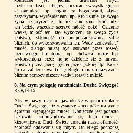
konieczne jest jednak usuwanie swych
niedoskonałości, nałogów, porzucanie wszystkiego, co
ją ogranicza, np. pogoni za bogactwami, sławą,
zaszczytami, wyróżnieniami itp. Kto usunie ze swego
życia rozgoryczenie, kto przestanie zniechęcać ludzi,
ten będzie wszędzie szerzyć radość, pokój. Osiągnie
wielką miłość ten, kto wykorzeni ze swego życia
lenistwo, skłonność do podporządkowania sobie
bliźnich, do wykorzystywania ich. Wady „zniewalają”
miłość, dlatego muszą być usuwane przez rozwój
przeciwnego im dobra, np. chciwość może być
wykorzeniona przez hojne dzielenie się z innymi,
lenistwo przez pracę, pycha przez pokorę itp. Każda
forma zainteresowania się Bogiem oraz okazywania
bliźnim pomocy niszczy wady i rozwija miłość.
6
. Na czym polegają natchnienia Ducha Świętego?
Rz 8,14-15
Aby w naszym życiu ujawniło się w pełni działanie
Ducha Świętego, nie wystarczy samo tylko usuwanie
egoizmu krępującego miłość. Konieczne jest ponadto
całkowite podporządkowanie się Jego mocy i
kierownictwu. Duch Święty umacnia naszą ofiarność,
zdolność oddawania się innym. Od Niego pochodzą
wszystkie dobre pragnienia, np. modlitwy, chęć