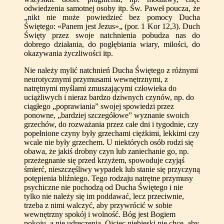
odwiedzenia samotnej osoby itp. Św. Paweł poucza, że
„nikt nie może powiedzieć bez pomocy Ducha
Świętego: «Panem jest Jezus»„ (por. 1 Kor 12,3). Duch
Święty przez swoje natchnienia pobudza nas do
dobrego działania, do pogłębiania wiary, miłości, do
okazywania życzliwości itp.
Nie należy mylić natchnień Ducha Świętego z różnymi
neurotycznymi przymusami wewnętrznymi, z
natrętnymi myślami zmuszającymi człowieka do
uciążliwych i nieraz bardzo dziwnych czynów, np. do
ciągłego „poprawiania” swojej spowiedzi przez
ponowne, „bardziej szczegółowe” wyznanie swoich
grzechów, do rozważania przez całe dni i tygodnie, czy
popełnione czyny były grzechami ciężkimi, lekkimi czy
wcale nie były grzechem. U niektórych osób rodzi się
obawa, że jakiś drobny czyn lub zaniechanie go, np.
przeżegnanie się przed krzyżem, spowoduje czyjąś
śmierć, nieszczęśliwy wypadek lub stanie się przyczyną
potępienia bliźniego. Tego rodzaju natrętne przymusy
psychiczne nie pochodzą od Ducha Świętego i nie
tylko nie należy się im poddawać, lecz przeciwnie,
trzeba z nimi walczyć, aby przywrócić w sobie
wewnętrzny spokój i wolność. Bóg jest Bogiem
pokoju, a nie udręczenia. Ojciec niebieski nie chce, aby