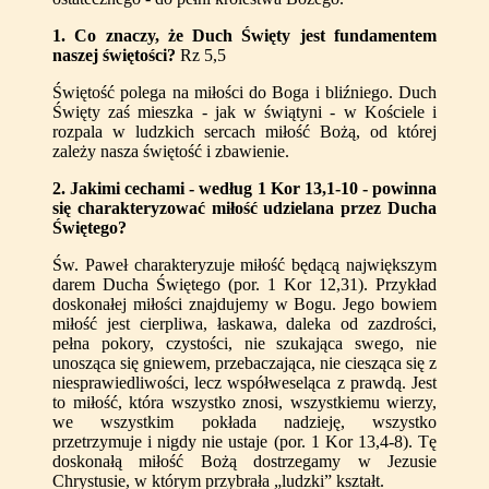
1
. Co znaczy, że Duch Święty jest fundamentem
naszej świętości?
Rz 5,5
Świętość polega na miłości do Boga i bliźniego. Duch
Święty zaś mieszka - jak w świątyni - w Kościele i
rozpala w ludzkich sercach miłość Bożą, od której
zależy nasza świętość i zbawienie.
2
. Jakimi cechami - według 1 Kor 13,1-10 - powinna
się charakteryzować miłość udzielana przez Ducha
Świętego?
Św. Paweł charakteryzuje miłość będącą największym
darem Ducha Świętego (por. 1 Kor 12,31). Przykład
doskonałej miłości znajdujemy w Bogu. Jego bowiem
miłość jest cierpliwa, łaskawa, daleka od zazdrości,
pełna pokory, czystości, nie szukająca swego, nie
unosząca się gniewem, przebaczająca, nie ciesząca się z
niesprawiedliwości, lecz współweseląca z prawdą. Jest
to miłość, która wszystko znosi, wszystkiemu wierzy,
we wszystkim pokłada nadzieję, wszystko
przetrzymuje i nigdy nie ustaje (por. 1 Kor 13,4-8). Tę
doskonałą miłość Bożą dostrzegamy w Jezusie
Chrystusie, w którym przybrała „ludzki” kształt.