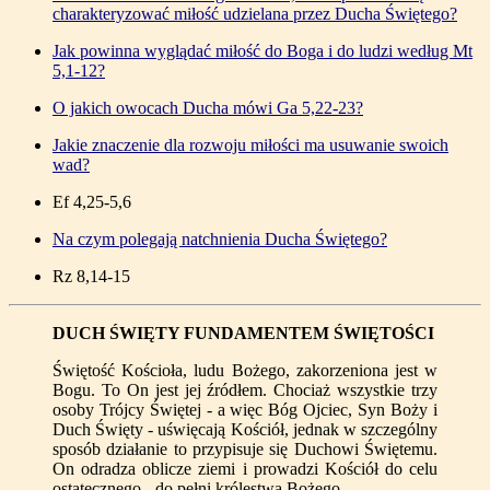
charakteryzować miłość udzielana przez Ducha Świętego?
Jak powinna wyglądać miłość do Boga i do ludzi według Mt
5,1-12?
O jakich owocach Ducha mówi Ga 5,22-23?
Jakie znaczenie dla rozwoju miłości ma usuwanie swoich
wad?
Ef 4,25-5,6
Na czym polegają natchnienia Ducha Świętego?
Rz 8,14-15
DUCH ŚWIĘTY FUNDAMENTEM ŚWIĘTOŚCI
Świętość Kościoła, ludu Bożego, zakorzeniona jest w
Bogu. To On jest jej źródłem. Chociaż wszystkie trzy
osoby Trójcy Świętej - a więc Bóg Ojciec, Syn Boży i
Duch Święty - uświęcają Kościół, jednak w szczególny
sposób działanie to przypisuje się Duchowi Świętemu.
On odradza oblicze ziemi i prowadzi Kościół do celu
ostatecznego - do pełni królestwa Bożego.