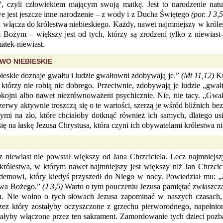
, czyli człowiekiem mającym swoją matkę. Jest to narodzenie natur
e jest jeszcze inne narodzenie – z wody i z Ducha Świętego
(por. J 3,
włącza do królestwa niebieskiego. Każdy, nawet najmniejszy w króles
Bożym – większy jest od tych, którzy są zrodzeni tylko z niewiast-
matek-niewiast.
WO NIEBIESKIE
bieskie doznaje gwałtu i ludzie gwałtowni zdobywają je.”
(Mt 11,12)
Kr
, którzy nie robią nic dobrego. Przeciwnie, zdobywają je ludzie „gw
okojni albo nawet niezrównoważeni psychicznie. Nie, nie tacy. „Gwa
erwy aktywnie troszczą się o te wartości, szerzą je wśród bliźnich be
i na zło, które chciałoby dotknąć również ich samych, dlatego usi
ę na łaskę Jezusa Chrystusa, która czyni ich obywatelami królestwa ni
ewiast nie powstał większy od Jana Chrzciciela. Lecz najmniejszy
rólestwa, w którym nawet najmniejszy jest większy niż Jan Chrzcici
odemowi, który kiedyś przyszedł do Niego w nocy. Powiedział mu: „Z
stwa Bożego.”
(J 3,5)
Warto o tym pouczeniu Jezusa pamiętać zwłaszcza d
. Nie wolno o tych słowach Jezusa zapominać w naszych czasach, 
rzez który zostałyby oczyszczone z grzechu pierworodnego, napełnion
ostałyby włączone przez ten sakrament. Zamordowanie tych dzieci poz