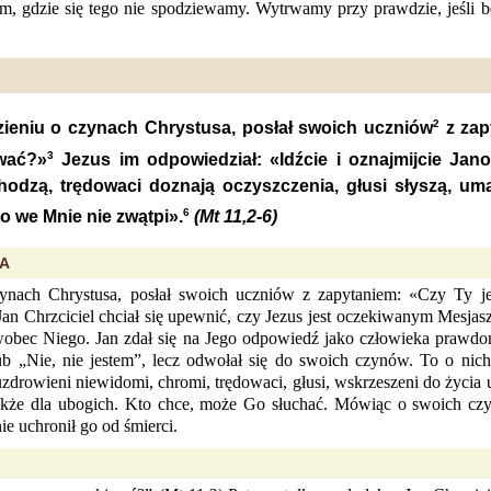
, gdzie się tego nie spodziewamy. Wytrwamy przy prawdzie, jeśli bę
2
ieniu o czynach Chrystusa, posłał swoich uczniów
z zap
3
iwać?»
Jezus im odpowiedział: «Idźcie i oznajmijcie Janow
odzą, trędowaci doznają oczyszczenia, głusi słyszą, uma
6
to we Mnie nie zwątpi».
(Mt 11,2-6)
SA
ynach Chrystusa, posłał swoich uczniów z zapytaniem: «Czy Ty j
n Chrzciciel chciał się upewnić, czy Jezus jest oczekiwanym Mesja
k wobec Niego. Jan zdał się na Jego odpowiedź jako człowieka praw
ub „Nie, nie jestem”, lecz odwołał się do swoich czynów. To o nic
drowieni niewidomi, chromi, trędowaci, głusi, wskrzeszeni do życia u
e także dla ubogich. Kto chce, może Go słuchać. Mówiąc o swoich czy
e uchronił go od śmierci.