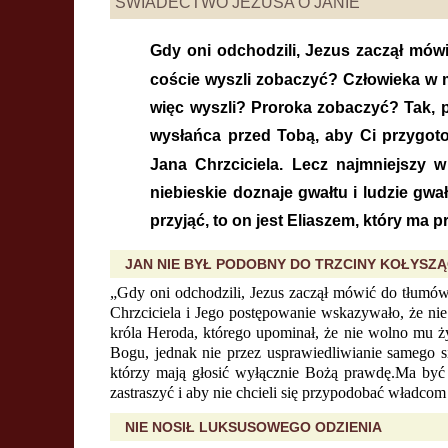
ŚWIADECTWO JEZUSA O JANIE
Gdy oni odchodzili, Jezus zaczął mówi
coście wyszli zobaczyć? Człowieka w m
więc wyszli? Proroka zobaczyć? Tak, 
wysłańca przed Tobą, aby Ci przygoto
Jana Chrzciciela. Lecz najmniejszy w
niebieskie doznaje gwałtu i ludzie gwa
przyjąć, to on jest Eliaszem, który ma p
JAN NIE BYŁ PODOBNY DO TRZCINY KOŁYSZĄ
„Gdy oni odchodzili, Jezus zaczął mówić do tłumów 
Chrzciciela i Jego postępowanie wskazywało, że nie 
króla Heroda, którego upominał, że nie wolno mu ż
Bogu, jednak nie przez usprawiedliwianie samego si
którzy mają głosić wyłącznie Bożą prawdę.Ma być t
zastraszyć i aby nie chcieli się przypodobać władcom
NIE NOSIŁ LUKSUSOWEGO ODZIENIA