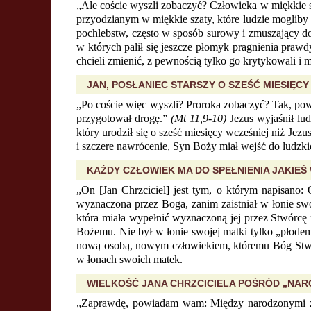
„Ale coście wyszli zobaczyć? Człowieka w miękkie s
przyodzianym w miękkie szaty, które ludzie mogliby p
pochlebstw, często w sposób surowy i zmuszający do 
w których palił się jeszcze płomyk pragnienia prawd
chcieli zmienić, z pewnością tylko go krytykowali i
JAN, POSŁANIEC STARSZY O SZEŚĆ MIESIĘCY
„Po coście więc wyszli? Proroka zobaczyć? Tak, po
przygotował drogę.”
(Mt 11,9-10)
Jezus wyjaśnił lud
który urodził się o sześć miesięcy wcześniej niż Jezu
i szczere nawrócenie, Syn Boży miał wejść do ludzki
KAŻDY CZŁOWIEK MA DO SPEŁNIENIA JAKIE
„On [Jan Chrzciciel] jest tym, o którym napisano
wyznaczona przez Boga, zanim zaistniał w łonie swo
która miała wypełnić wyznaczoną jej przez Stwórcę 
Bożemu. Nie był w łonie swojej matki tylko „płodem
nową osobą, nowym człowiekiem, któremu Bóg Stwórca 
w łonach swoich matek.
WIELKOŚĆ JANA CHRZCICIELA POŚRÓD „NAR
„Zaprawdę, powiadam wam: Między narodzonymi z ni