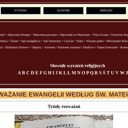
PYTANIA
SŁOWNIK
OBRAZKI
łość
•
Objawienie Bożego
•
Objawienia prywatne
•
Odpowiedź na Objawienie
•
Trójca Święta
•
Przymioty Bo
Maryja
•
Śmierć
•
Sąd szczegółowy
•
Sąd Ostateczny
•
Czyściec
•
Niebo
•
Wieczne piekło
•
Miłosierdzie Boże
ch
•
Bluźnienie Duchowi
•
Odpusty
•
Sumienie
•
Rachunek sumienia
•
Modlitwa
•
Papież Franciszek
•
Rozm
Słownik wyrażeń religijnych
A
B
C
D
E
F
G
H
I
J
K
L
Ł
M
N
O
P
Q
R
S
Ś
T
U
V
W
WAŻANIE EWANGELII WEDŁUG ŚW. MATE
Tytuły rozważań