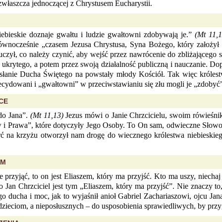
zwłaszcza jednoczącej z Chrystusem Eucharystii.
iebieskie doznaje gwałtu i ludzie gwałtowni zdobywają je.”
(Mt 11,1
 równocześnie „czasem Jezusa Chrystusa, Syna Bożego, który założy
zył, co należy czynić, aby wejść przez nawrócenie do zbliżającego s
 ukrytego, a potem przez swoją działalność publiczną i nauczanie. Do
esłanie Ducha Świętego na powstały młody Kościół. Tak więc królest
decydowani i „gwałtowni” w przeciwstawianiu się złu mogli je „zdobyć”
CE
do Jana”.
(Mt 11,13)
Jezus mówi o Janie Chrzcicielu, swoim rówieśniku
w i Prawa”, które dotyczyły Jego Osoby. To On sam, odwieczne Słowo
ć na krzyżu otworzył nam drogę do wiecznego królestwa niebieskiego
EM
ie przyjąć, to on jest Eliaszem, który ma przyjść. Kto ma uszy, niecha
to Jan Chrzciciel jest tym „Eliaszem, który ma przyjść”. Nie znaczy 
go ducha i moc, jak to wyjaśnił anioł Gabriel Zachariaszowi, ojcu J
 dzieciom, a nieposłusznych – do usposobienia sprawiedliwych, by pr