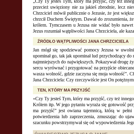
„Czy Ty jesteś Tym, który ma przyjść, czy też in
przecież uwięziony nie za jakieś zbrodnie, lecz n
Chrzciciel mówił publicznie o Jezusie, że jest wię
chrzcił Duchem Świętym. Dawał do zrozumienia, że
królem. Tymczasem u Jezusa nie widać było nawet ś
Jezus rozumiał wątpliwości Jana Chrzciciela, ale ka
ŹRÓDŁO WĄTPLIWOŚCI JANA CHRZCICIELA
Jan mógł się spodziewać pomocy Jezusa w uwolnie
upominał go, tak jak upominał lud przychodzący do
najmniejszych do największych. Pokazywał drogę ży
sercu wyrównać i przygotować na przyjście obiecan
wasza wolność, gdzie zaczyna się moja wolność”. Cho
Jana Chrzciciela: Czy rzeczywiście jest On potężny
TEN, KTÓRY MA PRZYJŚĆ
«Czy Ty jesteś Tym, który ma przyjść, czy też inn
Królem itp. W jego pytaniu wyraża się gotowość prz
ma przyjść” jest owiana tajemnicą, którą w pełni
potwierdzenia lub zaprzeczenia, zmuszając do ujaw
szacunku powstrzymywał się od wypowiedzenia Jego