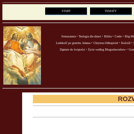
START
TEMATY
Streszczenia
•
Teologia dla dzieci
•
Biblia
•
Credo
•
Bóg-Mi
Ludzkość po grzechu Adama
•
Chrystus-Odkupiciel
•
Kościół
•
Dążenie do świętości
•
Życie według Błogosławieństw
•
Grze
ROZ