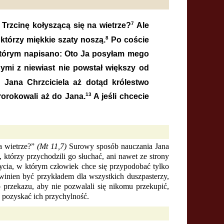
7
Trzcinę kołyszącą się na wietrze?
Ale
8
którzy miękkie szaty noszą.
Po coście
którym napisano: Oto Ja posyłam mego
i z niewiast nie powstał większy od
Jana Chrzciciela aż dotąd królestwo
13
orokowali aż do Jana.
A jeśli chcecie
a wietrze?”
(Mt 11,7)
Surowy sposób nauczania Jana
 którzy przychodzili go słuchać, ani nawet ze strony
ycia, w którym człowiek chce się przypodobać tylko
owinien być przykładem dla wszystkich duszpasterzy,
przekazu, aby nie pozwalali się nikomu przekupić,
y pozyskać ich przychylność.