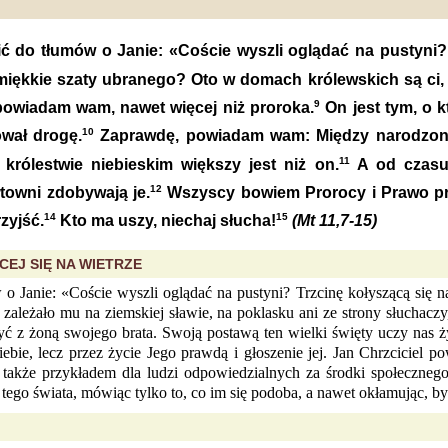
ć do tłumów o Janie: «Coście wyszli oglądać na pustyni? 
iękkie szaty ubranego? Oto w domach królewskich są ci, 
9
powiadam wam, nawet więcej niż proroka.
On jest tym, o 
10
wał drogę.
Zaprawdę, powiadam wam: Między narodzonym
11
 królestwie niebieskim większy jest niż on.
A od czasu 
12
łtowni zdobywają je.
Wszyscy bowiem Prorocy i Prawo pr
14
15
rzyjść.
Kto ma uszy, niechaj słucha!
(Mt 11,7-15)
CEJ SIĘ NA WIETRZE
o Janie: «Coście wyszli oglądać na pustyni? Trzcinę kołyszącą się n
zależało mu na ziemskiej sławie, na poklasku ani ze strony słuchaczy,
yć z żoną swojego brata. Swoją postawą ten wielki święty uczy nas ż
ebie, lecz przez życie Jego prawdą i głoszenie jej. Jan Chrzciciel p
akże przykładem dla ludzi odpowiedzialnych za środki społecznego 
 tego świata, mówiąc tylko to, co im się podoba, a nawet okłamując, b