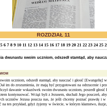
ROZDZIAŁ 11
5
6
7
8
9
10
11
12
13
14
15
16
17
18
19
20
21
22
23
24
25
2
a dwunastu swoim uczniom, odszedł stamtąd, aby nauczać 
STWOM
woim uczniom, odszedł stamtąd, aby nauczać i głosić [Ewangelię] w
Dał im do zrozumienia, że mają być przygotowani na odrzucenie i prz
ończył dawanie wskazówek swoim dwunastu uczniom, poszedł głosić E
otem kontynuować. Wciąż byli z Jezusem, słuchali Jego pouczeń, aby 
zych uczniów Jezusa poucza nas, że jeśli chcemy poznać prawdę i 
eć na ten przykład, gdyż żyjemy w świecie, w którym kłamstwo, iluzje