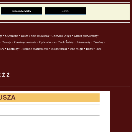
ROZWAŻANIA
LINKI
ga
•
Stworzenie
•
Dusza i ciało człowieka
•
Człowiek w raju
•
Grzech pierworodny
•
•
Paruzja
•
Zmartwychwstanie
•
Życie wieczne
•
Duch Święty
•
Sakramenty
•
Dekalog
•
owy
•
Konflikty
•
Poczucie osamotnienia
•
Błędne nauki
•
Inne religie
•
Różne
•
Inne
Z
Ź
Ż
USZA