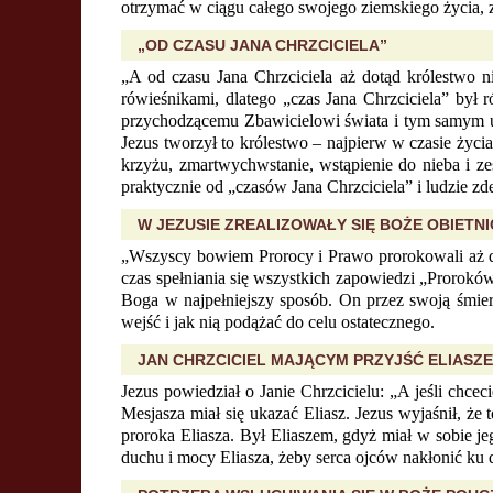
otrzymać w ciągu całego swojego ziemskiego życia, 
„OD CZASU JANA CHRZCICIELA”
„A od czasu Jana Chrzciciela aż dotąd królestwo n
rówieśnikami, dlatego „czas Jana Chrzciciela” był
przychodzącemu Zbawicielowi świata i tym samym uc
Jezus tworzył to królestwo – najpierw w czasie życia
krzyżu, zmartwychwstanie, wstąpienie do nieba i z
praktycznie od „czasów Jana Chrzciciela” i ludzie z
W JEZUSIE ZREALIZOWAŁY SIĘ BOŻE OBIETNI
„Wszyscy bowiem Prorocy i Prawo prorokowali aż 
czas spełniania się wszystkich zapowiedzi „Prorokó
Boga w najpełniejszy sposób. On przez swoją śmier
wejść i jak nią podążać do celu ostatecznego.
JAN CHRZCICIEL MAJĄCYM PRZYJŚĆ ELIASZ
Jezus powiedział o Janie Chrzcicielu: „A jeśli chcec
Mesjasza miał się ukazać Eliasz. Jezus wyjaśnił, że 
proroka Eliasza. Był Eliaszem, gdyż miał w sobie je
duchu i mocy Eliasza, żeby serca ojców nakłonić ku