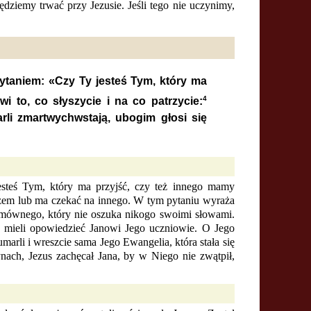
dziemy trwać przy Jezusie. Jeśli tego nie uczynimy,
ytaniem: «Czy Ty jesteś Tym, który ma
4
i to, co słyszycie i na co patrzycie:
rli zmartwychwstają, ubogim głosi się
esteś Tym, który ma przyjść, czy też innego mamy
szem lub ma czekać na innego. W tym pytaniu wyraża
domównego, który nie oszuka nikogo swoimi słowami.
h mieli opowiedzieć Janowi Jego uczniowie. O Jego
marli i wreszcie sama Jego Ewangelia, która stała się
nach, Jezus zachęcał Jana, by w Niego nie zwątpił,