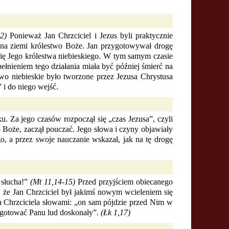
2)
Ponieważ Jan Chrzciciel i Jezus byli praktycznie
ł na ziemi królestwo Boże. Jan przygotowywał drogę
ię Jego królestwa niebieskiego. W tym samym czasie
pełnieniem tego działania miała być później śmierć na
wo niebieskie było tworzone przez Jezusa Chrystusa
 i do niego wejść.
. Za jego czasów rozpoczął się „czas Jezusa”, czyli
 Boże, zaczął pouczać. Jego słowa i czyny objawiały
, a przez swoje nauczanie wskazał, jak na tę drogę
j słucha!”
(Mt 11,14-15)
Przed przyjściem obiecanego
to, że Jan Chrzciciel był jakimś nowym wcieleniem się
ana Chrzciciela słowami: „on sam pójdzie przed Nim w
zygotować Panu lud doskonały”.
(Łk 1,17)