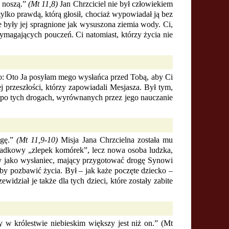
y noszą.”
(Mt 11,8)
Jan Chrzciciel nie był człowiekiem
tylko prawdą, którą głosił, chociaż wypowiadał ją bez
e były jej spragnione jak wysuszona ziemia wody. Ci,
wymagających pouczeń. Ci natomiast, którzy życia nie
o: Oto Ja posyłam mego wysłańca przed Tobą, aby Ci
j przeszłości, którzy zapowiadali Mesjasza. Był tym,
po tych drogach, wyrównanych przez jego nauczanie
ogę.”
(Mt 11,9-10)
Misja Jana Chrzcielna została mu
zypadkowy „zlepek komórek”, lecz nowa osoba ludzka,
any jako wysłaniec, mający przygotować drogę Synowi
by pozbawić życia. Był – jak każe poczęte dziecko –
dział je także dla tych dzieci, które zostały zabite
w królestwie niebieskim większy jest niż on.” (Mt