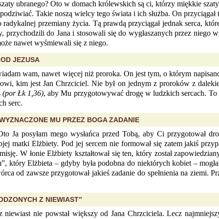
zaty ubranego? Oto w domach królewskich są ci, którzy miękkie szat
odziwiać. Takie noszą wielcy tego świata i ich służba. On przyciągał 
radykalnej przemiany życia. Tą prawdą przyciągał jednak serca, któr
y, przychodzili do Jana i stosowali się do wygłaszanych przez niego 
 może nawet wyśmiewali się z niego.
 OD JEZUSA
wiadam wam, nawet więcej niż proroka. On jest tym, o którym napisan
owi, kim jest Jan Chrzciciel. Nie był on jednym z proroków z dalekie
s
(por Łk 1,36)
, aby Mu przygotowywać drogę w ludzkich sercach. To 
ch serc.
Ś WYZNACZONE MU PRZEZ BOGA ZADANIE
: Oto Ja posyłam mego wysłańca przed Tobą, aby Ci przygotował dr
jej matki Elżbiety. Pod jej sercem nie formował się zatem jakiś pr
misję. W łonie Elżbiety kształtował się ten, który został zapowiedzi
”, który Elżbieta – gdyby była podobna do niektórych kobiet – mogła
od zawsze przygotował jakieś zadanie do spełnienia na ziemi. Przewi
ODZONYCH Z NIEWIAST”
ewiast nie powstał większy od Jana Chrzciciela. Lecz najmniejszy 