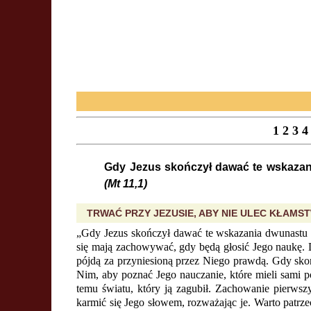
1
2
3
4
Gdy Jezus skończył dawać te wskazani
(Mt 11,1)
TRWAĆ PRZY JEZUSIE, ABY NIE ULEC KŁAM
„Gdy Jezus skończył dawać te wskazania dwunastu s
się mają zachowywać, gdy będą głosić Jego naukę. 
pójdą za przyniesioną przez Niego prawdą. Gdy sk
Nim, aby poznać Jego nauczanie, które mieli sami p
temu światu, który ją zagubił. Zachowanie pierws
karmić się Jego słowem, rozważając je. Warto patrz