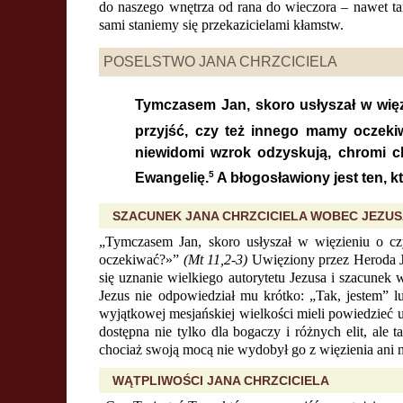
do naszego wnętrza od rana do wieczora – nawet tam
sami staniemy się przekazicielami kłamstw.
POSELSTWO JANA CHRZCICIELA
Tymczasem Jan, skoro usłyszał w więz
przyjść, czy też innego mamy oczek
niewidomi wzrok odzyskują, chromi ch
5
Ewangelię.
A błogosławiony jest ten, k
SZACUNEK JANA CHRZCICIELA WOBEC JEZU
„Tymczasem Jan, skoro usłyszał w więzieniu o cz
oczekiwać?»”
(Mt 11,2-3)
Uwięziony przez Heroda Ja
się uznanie wielkiego autorytetu Jezusa i szacune
Jezus nie odpowiedział mu krótko: „Tak, jestem” l
wyjątkowej mesjańskiej wielkości mieli powiedzieć uz
dostępna nie tylko dla bogaczy i różnych elit, al
chociaż swoją mocą nie wydobył go z więzienia ani ni
WĄTPLIWOŚCI JANA CHRZCICIELA