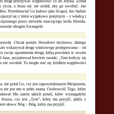
iel mógł przeżywać wątpliwości co do Jezusa. Został
życia, a Jezus nic nie zrobił, aby go uwolnić. Jan
ałów. Przedstawiał Go ludowi jako Kogoś, kto będzie
jarzył się z kimś wyjątkowo potężnym – z władcą i
więzionego przez niewiele znaczącego króla Heroda.
głoszenie ubogim Ewangelii.
a prawdę. Chciał pomóc Herodowi duchowo, dlatego
stkim wskazywał drogę właściwego postępowania – od
zez swoje upomnienie drogę, którą powinien w swoim
ił Jana, przyjmował bowiem zasadę: „Tam kończy się
o nie uwolnił. To mogło stać się źródłem wątpliwości
sa, nie pytał Go, czy jest zapowiedzianym Mesjaszem,
ra nie jest mu w pełni znana. Osobowość Tego, który
e zadawał Mu zatem takich pytań, które wymagałyby
 Jezusa, czy jest „Tym”, który ma przyjść, jakby z
m słowa: Bóg – Bóg, który ma przyjść.