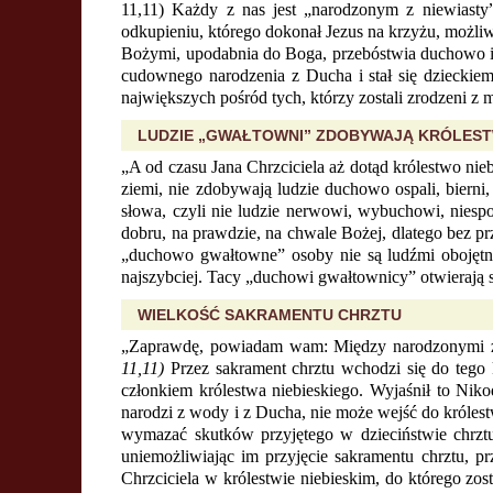
11,11) Każdy z nas jest „narodzonym z niewiasty”
odkupieniu, którego dokonał Jezus na krzyżu, możliw
Bożymi, upodabnia do Boga, przebóstwia duchowo i 
cudownego narodzenia z Ducha i stał się dzieckiem 
największych pośród tych, którzy zostali zrodzeni z 
LUDZIE „GWAŁTOWNI” ZDOBYWAJĄ KRÓLEST
„A od czasu Jana Chrzciciela aż dotąd królestwo nie
ziemi, nie zdobywają ludzie duchowo ospali, bierni
słowa, czyli nie ludzie nerwowi, wybuchowi, niesp
dobru, na prawdzie, na chwale Bożej, dlatego bez prz
„duchowo gwałtowne” osoby nie są ludźmi obojętnym
najszybciej. Tacy „duchowi gwałtownicy” otwierają si
WIELKOŚĆ SAKRAMENTU CHRZTU
„Zaprawdę, powiadam wam: Między narodzonymi z ni
11,11)
Przez sakrament chrztu wchodzi się do tego k
członkiem królestwa niebieskiego. Wyjaśnił to Nik
narodzi z wody i z Ducha, nie może wejść do króle
wymazać skutków przyjętego w dzieciństwie chrztu
uniemożliwiając im przyjęcie sakramentu chrztu, p
Chrzciciela w królestwie niebieskim, do którego z