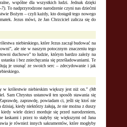
alne, wspólne dla wszystkich ludzi. Jednak dzięki
5-7)
. To nadprzyrodzone narodzenie czyni nas dziećmi
twie Bożym – czyli każdy, kto dostąpił tego nowego
matek. Jezus mówi, że Jan Chrzciciel zalicza się do
ólestwa niebieskiego, które Jezus zaczął budować na
ałtowni”, ale nie w naszym potocznym znaczeniu tego
łtowni duchowo” to ludzie, którym bardzo zależy na
z ustanku i bez zniechęcania się prześladowaniami. Te
łują je usunąć ze swoich serc – zdecydowanie i jak
ebieskiego.
 w królestwie niebieskim większy jest niż on.”
(Mt
el. Sam Chrystus ustanowił ten sposób stawania się
aprawdę, zaprawdę, powiadam ci, jeśli się ktoś nie
zisiaj, kiedy niektórzy żałują, że nie można z duszy
kiedy wiele dzieci morduje się przed narodzeniem,
e łaskami i przez to stałyby się większymi od Jana
bawia je również innych sakramentów, które mogłyby